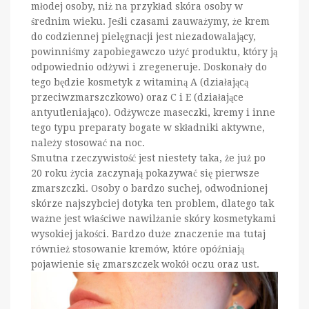
młodej osoby, niż na przykład skóra osoby w
średnim wieku. Jeśli czasami zauważymy, że krem
do codziennej pielęgnacji jest niezadowalający,
powinniśmy zapobiegawczo użyć produktu, który ją
odpowiednio odżywi i zregeneruje. Doskonały do
tego będzie kosmetyk z witaminą A (działającą
przeciwzmarszczkowo) oraz C i E (działające
antyutleniająco). Odżywcze maseczki, kremy i inne
tego typu preparaty bogate w składniki aktywne,
należy stosować na noc.
Smutna rzeczywistość jest niestety taka, że już po
20 roku życia zaczynają pokazywać się pierwsze
zmarszczki. Osoby o bardzo suchej, odwodnionej
skórze najszybciej dotyka ten problem, dlatego tak
ważne jest właściwe nawilżanie skóry kosmetykami
wysokiej jakości. Bardzo duże znaczenie ma tutaj
również stosowanie kremów, które opóźniają
pojawienie się zmarszczek wokół oczu oraz ust.