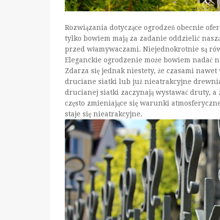
Rozwiązania dotyczące ogrodzeń obecnie ofero
tylko bowiem mają za zadanie oddzielić naszą 
przed włamywaczami. Niejednokrotnie są ró
Eleganckie ogrodzenie może bowiem nadać nas
Zdarza się jednak niestety, że czasami nawet 
druciane siatki lub już nieatrakcyjne drewnia
drucianej siatki zaczynają wystawać druty,
często zmieniające się warunki atmosferyczn
staje się nieatrakcyjne.