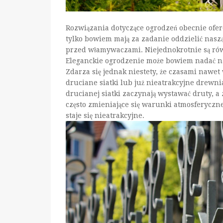
Rozwiązania dotyczące ogrodzeń obecnie ofero
tylko bowiem mają za zadanie oddzielić naszą 
przed włamywaczami. Niejednokrotnie są ró
Eleganckie ogrodzenie może bowiem nadać nas
Zdarza się jednak niestety, że czasami nawet 
druciane siatki lub już nieatrakcyjne drewnia
drucianej siatki zaczynają wystawać druty,
często zmieniające się warunki atmosferyczn
staje się nieatrakcyjne.