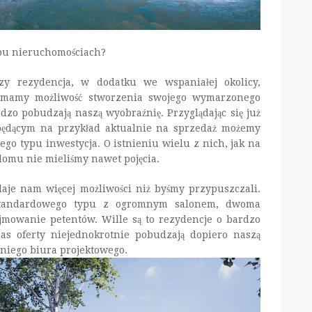
typu nieruchomościach?
czy rezydencja, w dodatku we wspaniałej okolicy,
e mamy możliwość stworzenia swojego wymarzonego
zo pobudzają naszą wyobraźnię. Przyglądając się już
dącym na przykład aktualnie na sprzedaż możemy
ego typu inwestycja. O istnieniu wielu z nich, jak na
omu nie mieliśmy nawet pojęcia.
aje nam więcej możliwości niż byśmy przypuszczali.
standardowego typu z ogromnym salonem, dwoma
mowanie petentów. Wille są to rezydencje o bardzo
as oferty niejednokrotnie pobudzają dopiero naszą
niego biura projektowego.