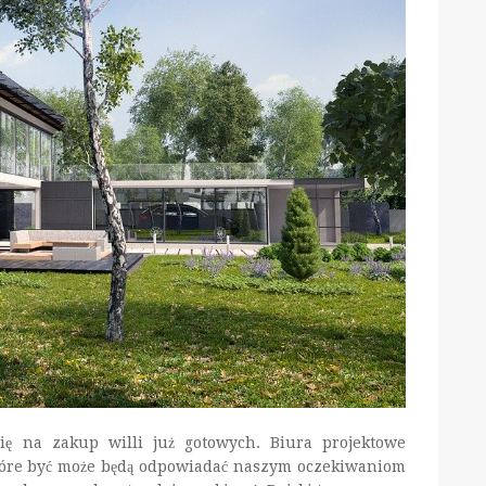
ię na zakup willi już gotowych. Biura projektowe
tóre być może będą odpowiadać naszym oczekiwaniom