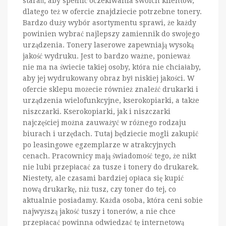
starań, aby spełnić oczekiwania swoich klientów,
dlatego też w ofercie znajdziecie potrzebne tonery.
Bardzo duży wybór asortymentu sprawi, że każdy
powinien wybrać najlepszy zamiennik do swojego
urządzenia. Tonery laserowe zapewniają wysoką
jakość wydruku. Jest to bardzo ważne, ponieważ
nie ma na świecie takiej osoby, która nie chciałaby,
aby jej wydrukowany obraz był niskiej jakości. W
ofercie sklepu możecie również znaleźć drukarki i
urządzenia wielofunkcyjne, kserokopiarki, a także
niszczarki. Kserokopiarki, jak i niszczarki
najczęściej można zauważyć w różnego rodzaju
biurach i urzędach. Tutaj będziecie mogli zakupić
po leasingowe egzemplarze w atrakcyjnych
cenach. Pracownicy mają świadomość tego, że nikt
nie lubi przepłacać za tusze i tonery do drukarek.
Niestety, ale czasami bardziej opłaca się kupić
nową drukarkę, niż tusz, czy toner do tej, co
aktualnie posiadamy. Każda osoba, która ceni sobie
najwyższą jakość tuszy i tonerów, a nie chce
przepłacać powinna odwiedzać tę internetową