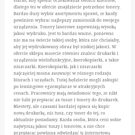
starań, aby spełnić oczekiwania swoich klientów,
dlatego też w ofercie znajdziecie potrzebne tonery.
Bardzo duży wybór asortymentu sprawi, że każdy
powinien wybrać najlepszy zamiennik do swojego
urządzenia. Tonery laserowe zapewniają wysoką
jakość wydruku. Jest to bardzo ważne, ponieważ
nie ma na świecie takiej osoby, która nie chciałaby,
aby jej wydrukowany obraz był niskiej jakości. W
ofercie sklepu możecie również znaleźć drukarki i
urządzenia wielofunkcyjne, kserokopiarki, a także
niszczarki. Kserokopiarki, jak i niszczarki
najczęściej można zauważyć w różnego rodzaju
biurach i urzędach. Tutaj będziecie mogli zakupić
po leasingowe egzemplarze w atrakcyjnych
cenach. Pracownicy mają świadomość tego, że nikt
nie lubi przepłacać za tusze i tonery do drukarek.
Niestety, ale czasami bardziej opłaca się kupić
nową drukarkę, niż tusz, czy toner do tej, co
aktualnie posiadamy. Każda osoba, która ceni sobie
najwyższą jakość tuszy i tonerów, a nie chce
przepłacać powinna odwiedzać tę internetową